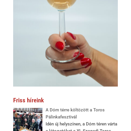
Friss híreink
A Dóm térre költözött a Toros
Pálinkafesztivál
Idén új helyszínen, a Dóm téren várta