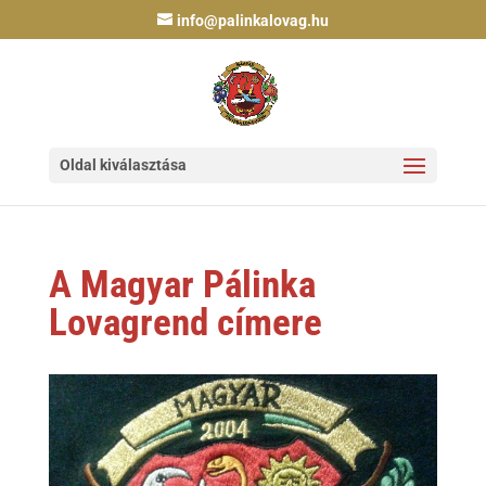
info@palinkalovag.hu
Oldal kiválasztása
A Magyar Pálinka
Lovagrend címere