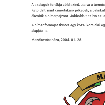
A szalagok fonákja zöld színű, utalva a termés
Kétoldalt, mint címertakaró jelképek, a pálink
ékesítik a címerpajzsot. Jobboldalt szilva ezüs
A címer formáját tkintve egy közel köralakú eg
alapjául is.
Mezőkovácsháza, 2004. 01. 28.