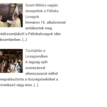
Szent Miklós napján
ünnepeltek a Pálinka
Lovagok
Immáron 15. alkalommal
emlékeztek meg
védőszentjükről a Pálinkalovagok idén
decemberben.
[…]
Tisztújítás a
Lovagrendben
A tagság nyílt
szavazással
ellenszavazat nélkül
megválasztotta a tiszségvisekőket a
következő négy évre.
[…]