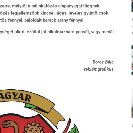
zetre, melytől a pálinkafőzés alapanyagai függnek.
afőzés legjellemzőbb kincsei, ágas, leveles gyümölcsök
tös fénnyel, baloldalt barack arany fénnyel.
ységet alkot, ezáltal jól alkalmazható pecsét, vagy medál
Boros Béla
reklámgrafikus