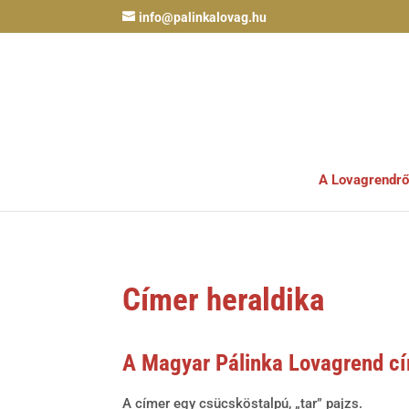
info@palinkalovag.hu
A Lovagrendrő
Címer heraldika
A Magyar Pálinka Lovagrend cím
A címer egy csücsköstalpú, „tar” pajzs.