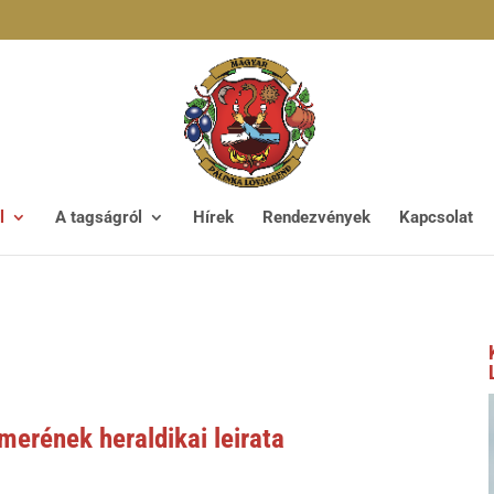
l
A tagságról
Hírek
Rendezvények
Kapcsolat
erének heraldikai leirata