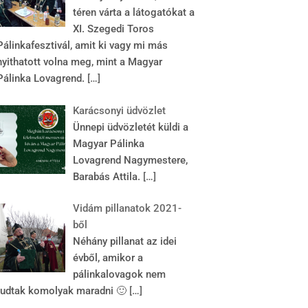
téren várta a látogatókat a
XI. Szegedi Toros
Pálinkafesztivál, amit ki vagy mi más
nyithatott volna meg, mint a Magyar
Pálinka Lovagrend.
[…]
Karácsonyi üdvözlet
Ünnepi üdvözletét küldi a
Magyar Pálinka
Lovagrend Nagymestere,
Barabás Attila.
[…]
Vidám pillanatok 2021-
ből
Néhány pillanat az idei
évből, amikor a
pálinkalovagok nem
tudtak komolyak maradni 🙂
[…]