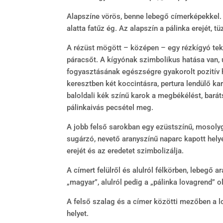
Alapszíne vörös, benne lebegő címerképekkel. 
alatta fatűz ég. Az alapszín a pálinka erejét, 
A rézüst mögött – középen – egy rézkígyó teke
páracsőt. A kígyónak szimbolikus hatása van, u
fogyasztásának egészségre gyakorolt pozitív h
keresztben két koccintásra, pertura lendülő kar
baloldali kék színű karok a megbékélést, bará
pálinkaivás pecsétel meg.
A jobb felső sarokban egy ezüstszínű, mosolyg
sugárzó, nevető aranyszínű naparc kapott helye
erejét és az eredetet szimbolizálja.
A címert felülről és alulról félkörben, lebegő a
„magyar”, alulról pedig a „pálinka lovagrend” o
A felső szalag és a címer közötti mezőben a
helyet.