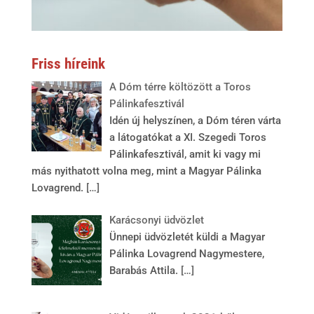
Friss híreink
A Dóm térre költözött a Toros
Pálinkafesztivál
Idén új helyszínen, a Dóm téren várta
a látogatókat a XI. Szegedi Toros
Pálinkafesztivál, amit ki vagy mi
más nyithatott volna meg, mint a Magyar Pálinka
Lovagrend.
[…]
Karácsonyi üdvözlet
Ünnepi üdvözletét küldi a Magyar
Pálinka Lovagrend Nagymestere,
Barabás Attila.
[…]