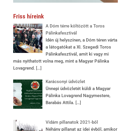
Friss híreink
A Dóm térre költözött a Toros
Pálinkafesztivál
Idén új helyszínen, a Dóm téren várta
a látogatókat a XI. Szegedi Toros
Pálinkafesztivál, amit ki vagy mi
más nyithatott volna meg, mint a Magyar Pálinka
Lovagrend.
[…]
Karácsonyi üdvözlet
Ünnepi üdvözletét küldi a Magyar
Pálinka Lovagrend Nagymestere,
Barabás Attila.
[…]
Vidám pillanatok 2021-ből
Néhány pillanat az idei évből, amikor