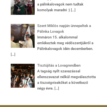
a pálinkalovagok nem tudtak
komolyak maradni :)
[…]
Szent Miklós napján ünnepeltek a
Pálinka Lovagok
Immáron 15. alkalommal
emlékeztek meg védőszentjükről a
Pálinkalovagok idén decemberben.
[…]
Tisztújítás a Lovagrendben
A tagság nyílt szavazással
ellenszavazat nélkül megválasztotta
a tiszségvisekőket a következő
négy évre.
[…]