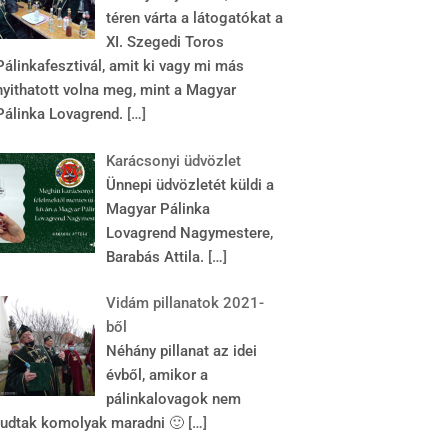
téren várta a látogatókat a
XI. Szegedi Toros
Pálinkafesztivál, amit ki vagy mi más
nyithatott volna meg, mint a Magyar
Pálinka Lovagrend.
[…]
Karácsonyi üdvözlet
Ünnepi üdvözletét küldi a
Magyar Pálinka
Lovagrend Nagymestere,
Barabás Attila.
[…]
Vidám pillanatok 2021-
ből
Néhány pillanat az idei
évből, amikor a
pálinkalovagok nem
tudtak komolyak maradni 🙂
[…]