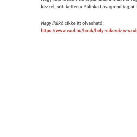
kézzel, sőt: ketten a Pálinka Lovagrend tagjai l
Nagy Ildikó
cikke itt olvasható:
https://www.vaol.hu/hirek/helyi-sikerek-is-sz