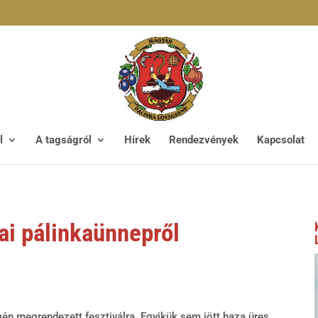
l
A tagságról
Hírek
Rendezvények
Kapcsolat
ai pálinkaünnepről
égén megrendezett fesztiválra. Egyikük sem jött haza üres