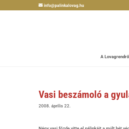
info@palinkalovag.hu
A Lovagrendrő
Vasi beszámoló a gyul
2008. április 22.
Négy vasi főzde vitte el pálinkáit a múlt hét v