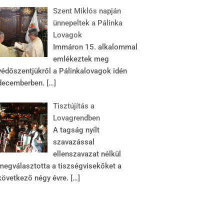
Szent Miklós napján
ünnepeltek a Pálinka
Lovagok
Immáron 15. alkalommal
emlékeztek meg
védőszentjükről a Pálinkalovagok idén
decemberben.
[…]
Tisztújítás a
Lovagrendben
A tagság nyílt
szavazással
ellenszavazat nélkül
megválasztotta a tiszségvisekőket a
következő négy évre.
[…]